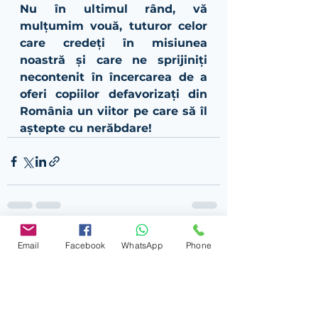
Nu în ultimul rând, vă 
mulțumim vouă, tuturor celor 
care credeți în misiunea 
noastră și care ne sprijiniți 
necontenit în încercarea de a 
oferi copiilor defavorizați din 
România un viitor pe care să îl 
aștepte cu nerăbdare!
Afișează-le pe toate
Postări recente
Email
Facebook
WhatsApp
Phone