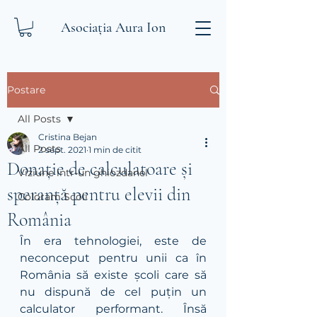
Asociația Aura Ion
Postare
All Posts
Cristina Bejan
All Posts
2 sept. 2021
1 min de citit
Donație de calculatoare și
Viziune intr-un ghiozdanel
speranță pentru elevii din
Coloram Scoli
România
În era tehnologiei, este de 
neconceput pentru unii ca în 
România să existe școli care să 
nu dispună de cel puțin un 
calculator performant. Însă 