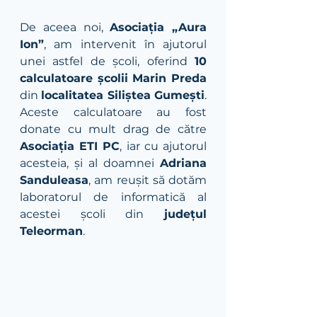
De aceea noi, 
Asociația „Aura 
Ion”
, am intervenit în ajutorul 
unei astfel de școli, oferind 
10 
calculatoare școlii Marin Preda
din 
localitatea Siliștea Gumești
. 
Aceste calculatoare au fost 
donate cu mult drag de către 
Asociația ETI PC
, iar cu ajutorul 
acesteia, și al doamnei 
Adriana 
Sanduleasa
, am reușit să dotăm 
laboratorul de informatică al 
acestei școli din 
județul 
Teleorman
. 