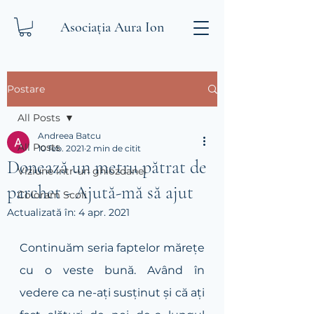
Asociația Aura Ion
Postare
All Posts
Andreea Batcu
All Posts
10 feb. 2021
2 min de citit
Donează un metru pătrat de
Viziune intr-un ghiozdanel
parchet - Ajută-mă să ajut
Coloram Scoli
Actualizată în:
4 apr. 2021
Continuăm seria faptelor mărețe 
cu o veste bună. Având în 
vedere ca ne-ați susținut și că ați 