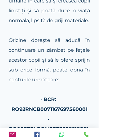
umane în care să-și crească copii 
liniștiți și să poată duce o viață 
normală, lipsită de griji materiale. 
Oricine dorește să aducă în 
continuare un zâmbet pe fețele 
acestor copii și să le ofere sprijin 
sub orice formă, poate dona în 
conturile următoare:
·
 BCR: 
RO92RNCB0071167697560001
· 
RO05BTRLRONCRT0298218501 