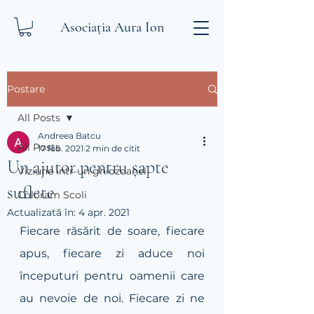
Asociația Aura Ion
Postare
All Posts
Andreea Batcu
All Posts
17 feb. 2021
2 min de citit
Un ajutor pentru șapte
Viziune intr-un ghiozdanel
suflete
Coloram Scoli
Actualizată în:
4 apr. 2021
Fiecare răsărit de soare, fiecare 
apus, fiecare zi aduce noi 
începuturi pentru oamenii care 
au nevoie de noi. Fiecare zi ne 