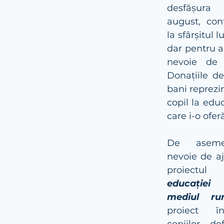
desfășura
august, con
la sfârșitul l
dar pentru a
nevoie de a
Donațiile de
bani reprezi
copil la educa
care i-o ofer
De aseme
nevoie de aj
proiectu
educației 
mediul rur
proiect în