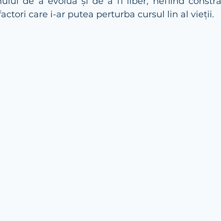
ui de a evolua și de a fi liber, nefiind constrâ
ctori care i-ar putea perturba cursul lin al vieții. 