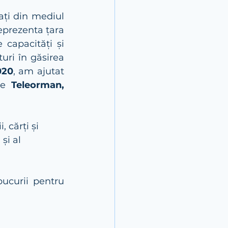
ți din mediul 
eprezenta țara 
 capacități și 
uri în găsirea 
020
, am ajutat 
le
 Teleorman, 
 cărți și 
și al 
ucurii pentru 