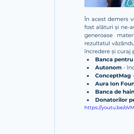
În acest demers v
fost alături și ne
generoase materia
rezultatul văzându
încredere și curaj 
Banca pentru
Autonom
 - î
ConceptMag 
Aura Ion Fou
Banca de hai
Donatorilor p
https://youtu.be/o