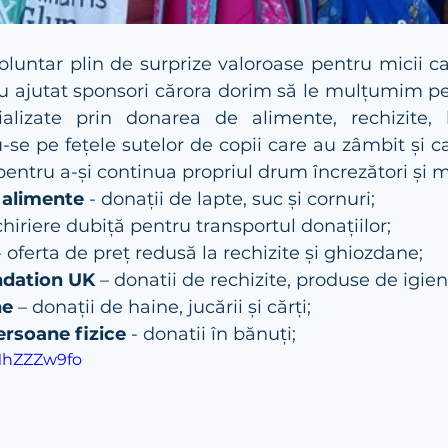
oluntar plin de surprize valoroase pentru micii c
-au ajutat sponsori cărora dorim să le mulțumim pe
lizate prin donarea de alimente, rechizite, ha
-se pe fețele sutelor de copii care au zâmbit și c
pentru a-și continua propriul drum încrezători și m
 alimente
 - donații de lapte, suc și cornuri;
nchiriere dubiță pentru transportul donațiilor;
- oferta de preț redusă la rechizite și ghiozdane;
ndation UK
 – donatii de rechizite, produse de igie
ne
 – donații de haine, jucării și cărți;
ersoane fizice
 - donatii în bănuți;
VMhZZZw9fo