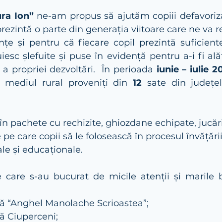
ura Ion”
 ne-am propus să ajutăm copiii defavoriza
rezintă o parte din generația viitoare care ne va r
nțe și pentru că fiecare copil prezintă suficiente
uiesc șlefuite și puse în evidență pentru a-i fi alăt
 a propriei dezvoltări.  În perioada 
iunie – iulie 2
 mediul rural proveniți din 
12 
sate din județe
 
în pachete cu rechizite, ghiozdane echipate, jucării,
e care copii să le folosească în procesul învățării 
le și educaționale. 
e care s-au bucurat de micile atenții și marile b
lă “Anghel Manolache Scrioastea”;
ă Ciuperceni;