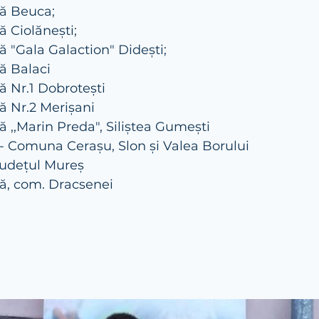
lă Beuca;
ă Ciolănești;
ă "Gala Galaction" Didești;
ă Balaci
ă Nr.1 Dobrotești
ă Nr.2 Merișani
ă ,,Marin Preda", Siliștea Gumești
țe - Comuna Cerașu, Slon și Valea Borului
 județul Mureș
lă, com. Dracsenei