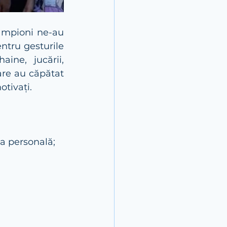
ampioni ne-au 
ntru gesturile 
ine, jucării, 
are au căpătat 
otivați.
na personală;