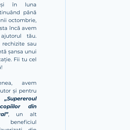
 și în luna 
tinuând până 
unii octombrie, 
sta încă avem 
jutorul tău. 
 rechizite sau 
ntă șansa unui 
ție. Fii tu cel 
ă!
nea, avem 
utor și pentru 
l 
„Supereroul 
copiilor din 
al”
, un alt 
 beneficiul 