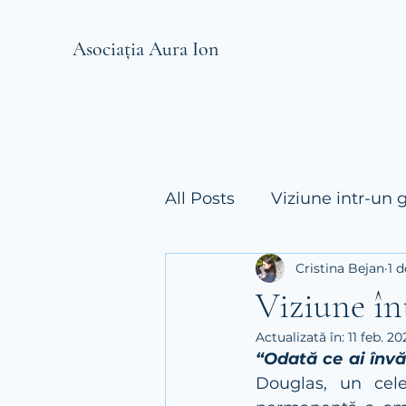
Asociația Aura Ion
All Posts
Viziune intr-un 
Cristina Bejan
1 
Viziune în
Actualizată în:
11 feb. 20
“Odată ce ai învăț
Douglas, un celeb