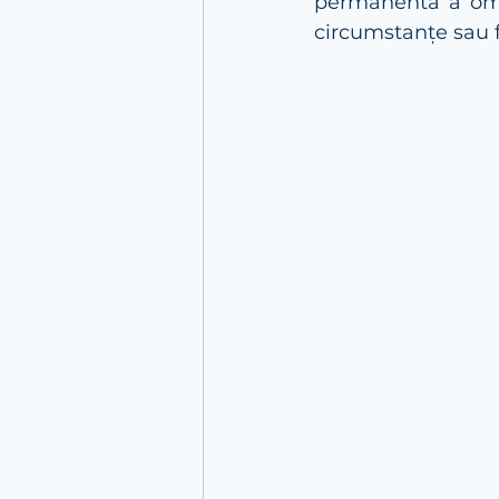
permanentă a omul
circumstanțe sau fa