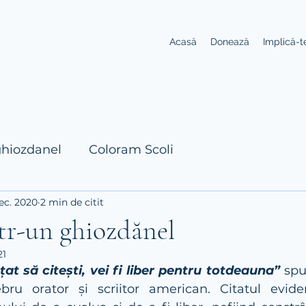
Acasă
Donează
Implică-t
ghiozdanel
Coloram Scoli
dec. 2020
2 min de citit
tr-un ghiozdănel
21
at să citești, vei fi liber pentru totdeauna”
 spu
ru orator și scriitor american. Citatul eviden