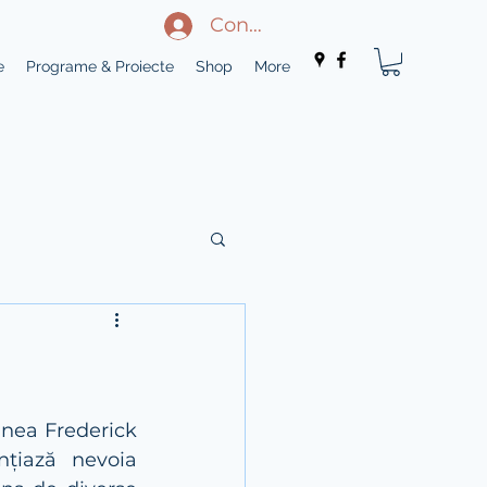
Conectează-te
e
Programe & Proiecte
Shop
More
nea Frederick 
țiază nevoia 