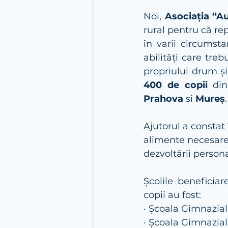
Noi, 
Asociația “A
rural pentru că rep
în varii circumsta
abilități care treb
propriului drum și
400 de copii 
din
Prahova
 și 
Mureș
.
Ajutorul a constat 
alimente necesare p
dezvoltării persona
Școlile beneficiar
copii au fost:  
· Școala Gimnazia
· Școala Gimnazial