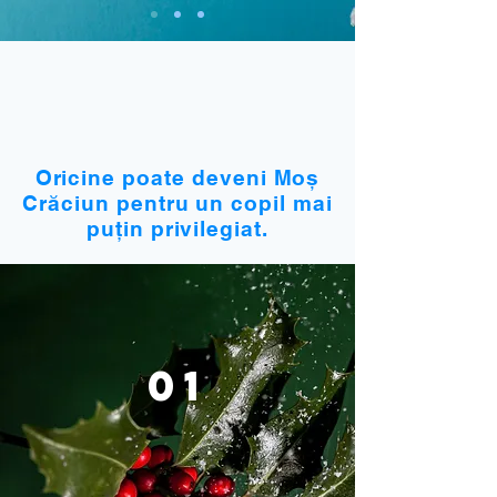
Oricine poate deveni Moș
Crăciun pentru un copil mai
puțin privilegiat.
01