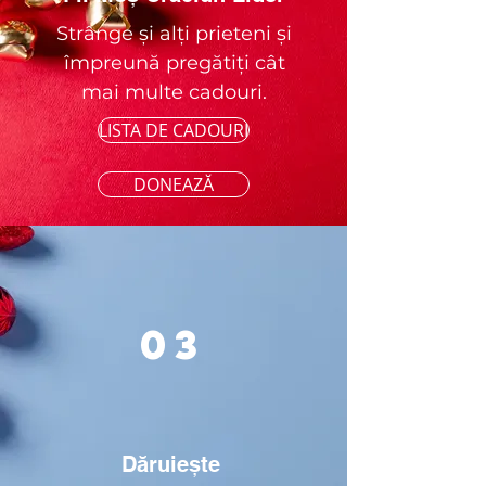
Strânge și alți prieteni și
împreună pregătiți cât
mai multe cadouri.
LISTA DE CADOURI
DONEAZĂ
03
Dăruiește