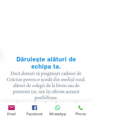
Dăruiește alături de
echipa ta.
Dacă dorești să pregătești cadouri de
Crăciun pentru o școală din mediul rural,
alături de colegii de la birou sau de
prietenii tai, noi îți oferim această
posibilitate.
Alege una din cele 41 de unități de
învățământ din lista noastră, scoli sau
Email
Facebook
WhatsApp
Phone
grădinițe.