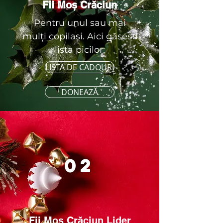
Fii Moș Crăciun
Pentru unul sau mai
mulți copilași. Aici găsesti
lista picilor:
LISTA DE CADOURI
DONEAZĂ
02
Fii Moș Crăciun Lider