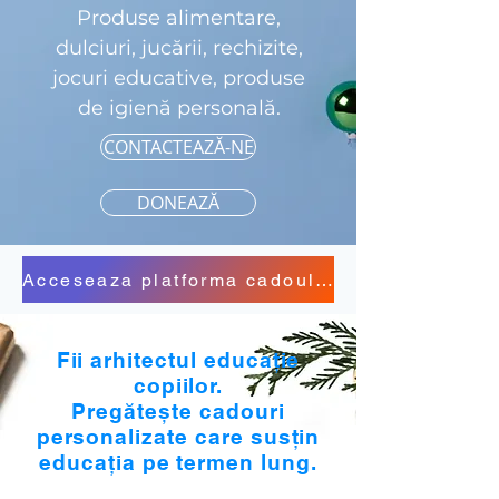
Produse alimentare,
dulciuri, jucării, rechizite,
jocuri educative, produse
de igienă personală.
CONTACTEAZĂ-NE
DONEAZĂ
Acceseaza platforma cadoulcuzambete.ro
Fii arhitectul educație
copiilor.
Pregătește cadouri
personalizate care susțin
educația pe termen lung.