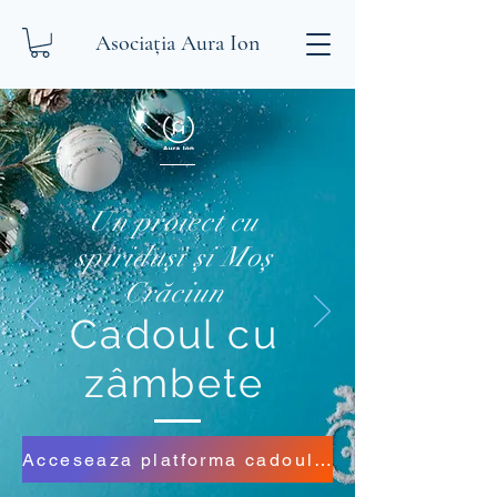
Asociația Aura Ion
Un proiect cu
spiriduși și Moș
Crăciun
Cadoul cu
zâmbete
Acceseaza platforma cadoulcuzambete.ro