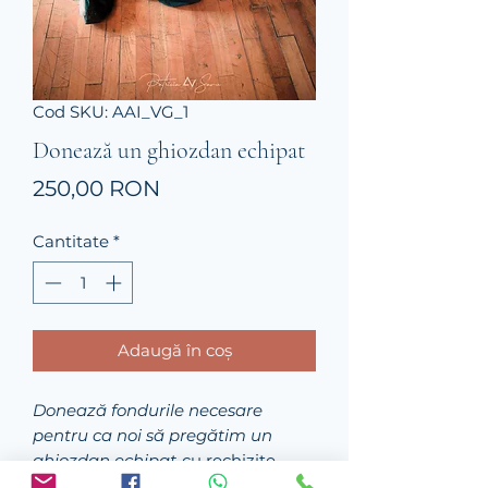
Cod SKU: AAI_VG_1
Donează un ghiozdan echipat
Preț
250,00 RON
Cantitate
*
Adaugă în coș
Donează fondurile necesare
pentru ca noi să pregătim un
ghiozdan echipat
cu rechizite
pentru a susține un copil din