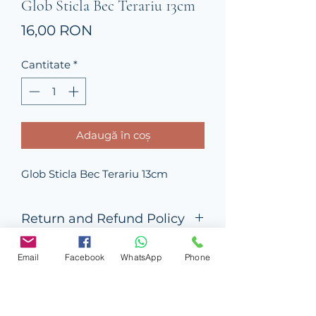
Glob Sticla Bec Terariu 13cm
Preț
16,00 RON
Cantitate
*
Adaugă în coș
Glob Sticla Bec Terariu 13cm
Return and Refund Policy
this is my return and refund policy
Email
Facebook
WhatsApp
Phone