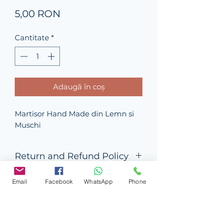
Preț
5,00 RON
Cantitate
*
Adaugă în coș
Martisor Hand Made din Lemn si 
Muschi
Return and Refund Policy
this is my return and refund policy
Email
Facebook
WhatsApp
Phone