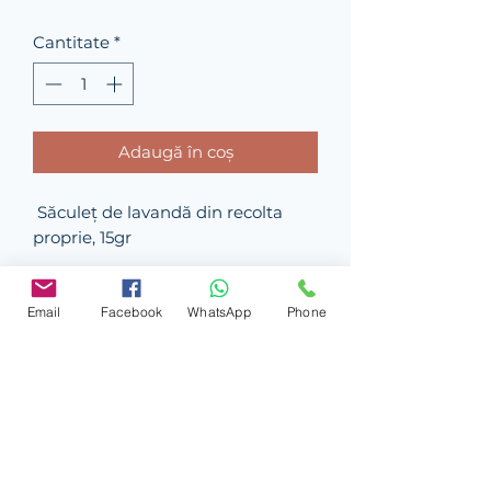
Cantitate
*
Adaugă în coș
Săculeț de lavandă din recolta
proprie, 15gr
Email
Facebook
WhatsApp
Phone
Formular
Trimite