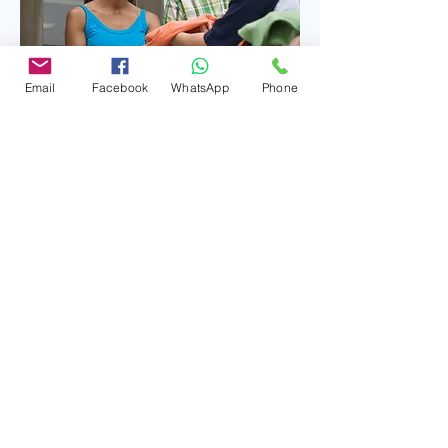
Email
Facebook
WhatsApp
Phone
Clothing Drive
joi, 02 ian.
Mai multe informații
Detalii
Formular