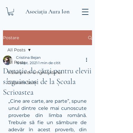
Asociația Aura Ion
Postare
All Posts
Cristina Bejan
All Posts
15 sept. 2021
1 min de citit
Donație de cărți pentru elevii
Viziune intr-un ghiozdanel
sârguincioși de la Școala
Coloram Scoli
Scrioastea
„Cine are carte, are parte”, spune 
unul dintre cele mai cunoscute 
proverbe din limba română. 
Trebuie să fie un sâmbure de 
adevăr în acest proverb, din 