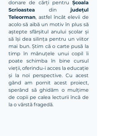
donare de cărți pentru 
Școala 
Scrioastea
 din 
județul 
Teleorman
, astfel încât elevii de 
acolo să aibă un motiv în plus să 
aștepte sfârșitul anului școlar și 
să își dea silința pentru un viitor 
mai bun. Știm că o carte pusă la 
timp în mânuțele unui copil îi 
poate schimba în bine cursul 
vieții, oferindu-i acces la educație 
și la noi perspective. Cu acest 
gând am pornit acest proiect, 
sperând să ghidăm o mulțime 
de copii pe calea lecturii încă de 
la o vârstă fragedă. 