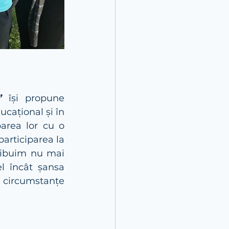
”
 își propune 
ucațional și în 
area lor cu o 
articiparea la 
ribuim nu mai 
el încât șansa 
ircumstanțe 