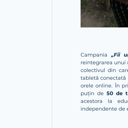
Campania 
„Fii 
reintegrarea unui
colectivul din ca
tabletă conectată l
orele online. În 
puțin de 
50 de t
acestora la edu
independente de e