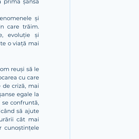
tă prima șansă 
enomenele și 
 care trăim. 
, evoluție și 
ște o viață mai 
om reuși să le 
ocarea cu care 
 de criză, mai 
anse egale la 
educație. Având în vedere contextual actual cu care întreaga lume se confruntă, 
icând să ajute 
rării cât mai 
r cunoștințele 