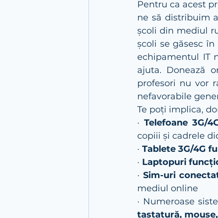
Pentru ca acest pr
ne să distribuim a
școli din mediul r
școli se găsesc în 
echipamentul IT n
ajuta. Donează or
profesori nu vor 
nefavorabile gene
Te poți implica, d
· 
Telefoane 3G/4
copiii și cadrele d
· 
Tablete 3G/4G fu
· 
Laptopuri funcți
· 
Sim-uri conectat
mediul online
· Numeroase sist
tastatură, mouse, 