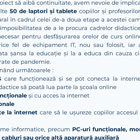
oiect să aibă continuitate, avem nevoie de implica
lte 
50 de laptori și tablete 
copiilor și profesorilor
ural în cadrul celei de-a doua etape a acestei cam
imposibilitatea de a le procura cadrelor didactice ș
ecesar pentru desfășurarea orelor de curs online,
ice fel de echipament IT, nou sau folosit, iar ac
rata șansa la educație și la a educa din cauza ci
rate de pandemie.
onând următoarele :
G 
care funcționează și se pot conecta la internet,
idactice să poată lua parte la școala online
ncționale
 și cu acces la internet
onale
e la internet
 care să le ușureze copiilor accesul 
eme informatice, precum 
PC-uri funcționale, moni
cabluri sau orice altă aparatură auxiliară 