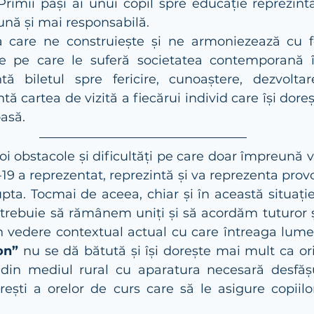
. Primii pași ai unui copil spre educație reprezin
ună și mai responsabilă.
a care ne construiește și ne armoniezează cu f
e pe care le suferă societatea contemporană în
tă biletul spre fericire, cunoaștere, dezvoltare
intă cartea de vizită a fiecărui individ care își dore
asă. 
oi obstacole și dificultăți pe care doar împreună v
19 a reprezentat, reprezintă și va reprezenta prov
pta. Tocmai de aceea, chiar și în această situație
 trebuie să rămânem uniți și să acordăm tuturor ș
on”
 nu se dă bătută și își dorește mai mult ca or
i din mediul rural cu aparatura necesară desfășu
irești a orelor de curs care să le asigure copiilo