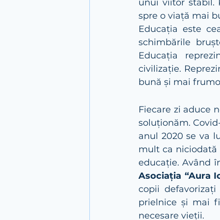
unui viitor stabil
spre o viață mai b
Educația este ce
schimbările brușt
Educația reprezin
civilizație. Reprez
bună și mai frumo
Fiecare zi aduce n
soluționăm. Covid-
anul 2020 se va lu
mult ca niciodată
Asociația “Aura I
copii defavorizaț
prielnice și mai f
necesare vieții. 