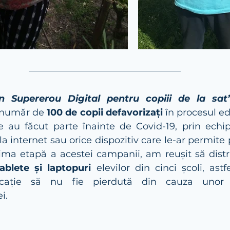
un Supererou Digital pentru copiii de la sat
 număr de
 100 de copii defavorizați
 în procesul ed
re au făcut parte înainte de Covid-19, prin echip
a internet sau orice dispozitiv care le-ar permite p
prima etapă a acestei campanii, am reușit să dist
ablete și laptopuri
 elevilor din cinci școli, astf
cație să nu fie pierdută din cauza unor c
i. 