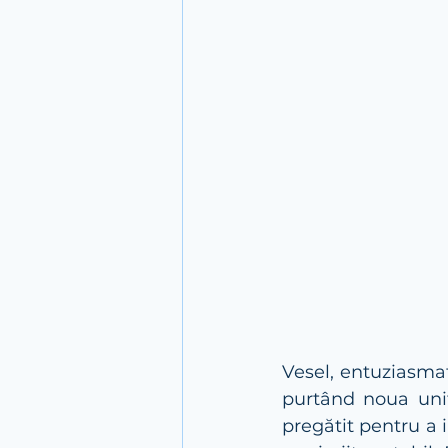
Vesel, entuziasmat,
purtând noua unif
pregătit pentru a i