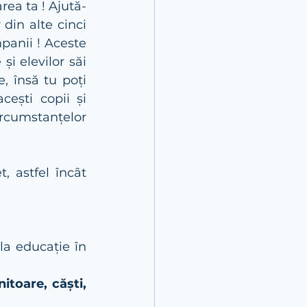
rea ta ! Ajută-
 din alte cinci 
panii ! Aceste 
i elevilor săi 
 însă tu poți 
ești copii și 
rcumstanțelor 
 astfel încât 
la educație în 
toare, căști, 