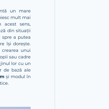
intă un mare 
uiesc mult mai 
n acest sens, 
ă din situații 
 spre a putea 
 își dorește. 
 crearea unui 
pii sau cadre 
ijinul lor cu un 
 de bază ale 
om
 și modul în 
tice.