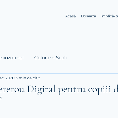
Acasă
Donează
Implică-t
ghiozdanel
Coloram Scoli
dec. 2020
3 min de citit
rerou Digital pentru copiii d
21