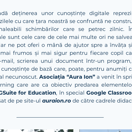
adă deținerea unor cunoștințe digitale reprez
zilele cu care țara noastră se confruntă ne constr
maleabili schimbărilor care se petrec zilnic. Î
ale sunt cele care de cele mai multe ori ne salveaz
ar ne pot oferi o mână de ajutor spre a învăța și
 mai frumos și mai sigur pentru fiecare copil care
-mail, scrierea unui document într-un program,
 cunoștințe de bază care, poate, pentru anumiți co
al necunoscut.
 Asociația “Aura Ion”
 a venit în spr
ning care are ca obiectiv predarea elementelor
GSuite for Education
, în special 
Google Classro
at de pe site-ul 
auraion.ro
 de către cadrele didac