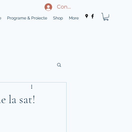
Conectează-te
e
Programe & Proiecte
Shop
More
e la sat!