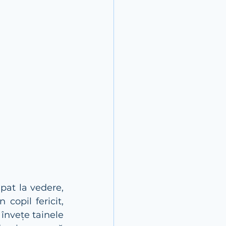
pat la vedere, 
opil fericit, 
învețe tainele 