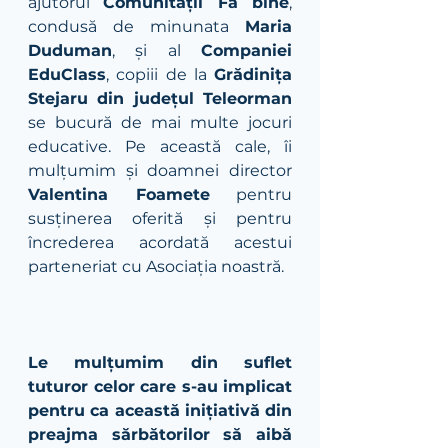
ajutorul 
Comunității Fă bine
, 
condusă de minunata 
Maria 
Duduman
, și al 
Companiei 
EduClass
, copiii de la 
Grădinița 
Stejaru din județul Teleorman
se bucură de mai multe jocuri 
educative. Pe această cale, îi 
mulțumim și doamnei director 
Valentina Foamete
 pentru 
susținerea oferită și pentru 
încrederea acordată acestui 
parteneriat cu Asociația noastră. 
Le mulțumim din suflet 
tuturor celor care s-au implicat 
pentru ca această inițiativă din 
preajma sărbătorilor să aibă 