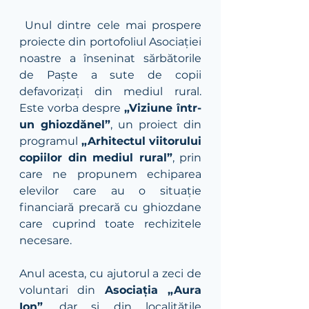
 Unul dintre cele mai prospere 
proiecte din portofoliul Asociației 
noastre a înseninat sărbătorile 
de Paște a sute de copii 
defavorizați din mediul rural. 
Este vorba despre 
„Viziune într-
un ghiozdănel”
, un proiect din 
programul 
„Arhitectul viitorului 
copiilor din mediul rural”
, prin 
care ne propunem echiparea 
elevilor care au o situație 
financiară precară cu ghiozdane 
care cuprind toate rechizitele 
necesare. 
Anul acesta, cu ajutorul a zeci de 
voluntari din 
Asociația „Aura 
Ion”
, dar și din localitățile 